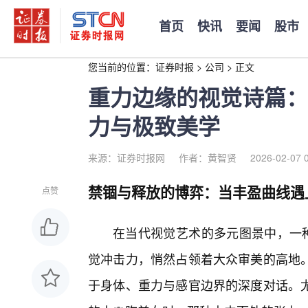
首页
快讯
要闻
股市
您当前的位置：
证券时报
>
公司
>
正文
重力边缘的视觉诗篇：
力与极致美学
来源：证券时报网
作者：黄智贤
2026-02-07 
禁锢与释放的博弈：当丰盈曲线遇
点赞
在当代视觉艺术的多元图景中，一种
觉冲击力，悄然占领着大众审美的高地
于身体、重力与感官边界的深度对话。