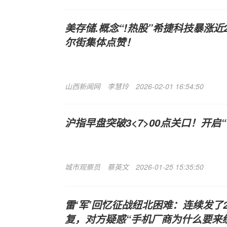
美存储.概念“!热股”希捷科技暴涨近
尔街集体点赞！
山西新闻网
李慧玲
2026-02-01 16:54:50
沪指早盘突破3<7>00点关口！开启
城市观察员
蔡英文
2026-01-25 15:35:50
雷‘军’回忆征战纽北困难：连续发了
复，对方疑惑“手机厂商为什么要来