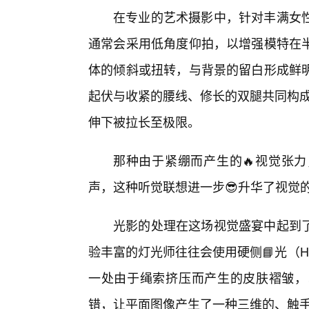
在专业的艺术摄影中，针对丰满女
通常会采用低角度仰拍，以增强模特在
体的倾斜或扭转，与背景的留白形成鲜
起伏与收紧的腰线、修长的双腿共同构成
伸下被拉长至极限。
那种由于紧绷而产生的🔥视觉张
声，这种听觉联想进一步😎升华了视觉
光影的处理在这场视觉盛宴中起到了
验丰富的灯光师往往会使用硬侧📘光（Har
一处由于绳索挤压而产生的皮肤褶皱，
错，让平面图像产生了一种三维的、触