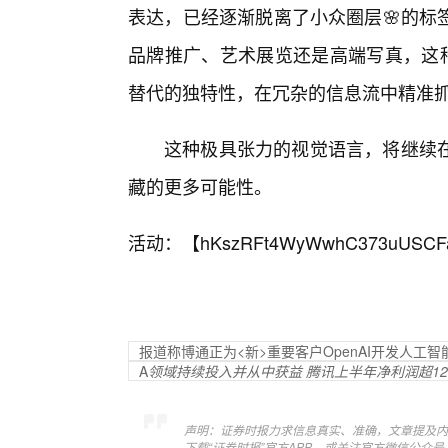
表达，已经逐渐脱离了小众圈层🌸的标
品牌推广、艺术展览还是高端写真，这种
替代的独特性，在冗杂的信息流中精准
这种极具张力的视觉语言，将继续
藏的更多可能性。
活动：【
hKszRFt4WyWwhC373uUSCF
报道称博通正为<新>重要客户OpenAI开发人工智
A
领域持续投入并从中获益 腾讯上半年净利润超12
声明：证券时报力求信息真实、准确，文章提及内
下载“证券时报”官方APP，或关注官方微信公众