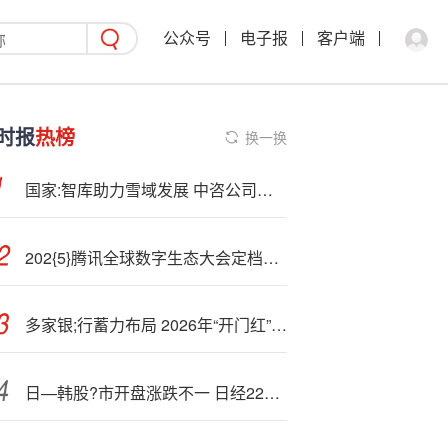
公众号
电子报
客户端
时报
热榜
换一换
国家:智库助力雪域发展 中咨公司承担西藏多地“十五五”规划编制工作
202{5}腾讯全球数字生态大会定档9月16日 万兴科技拟出席腾讯云国际出海峰会
多家银;行蓄力布局 2026年“开门红”提前开战！
日—韩股?市开盘涨跌不一 日经225指数高开0.3%