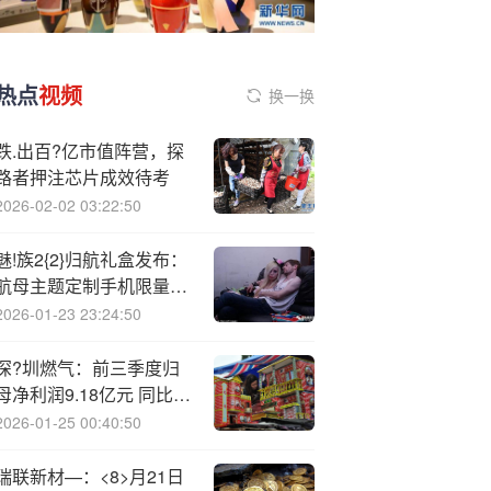
热点
视频
换一换
跌.出百?亿市值阵营，探
路者押注芯片成效待考
2026-02-02 03:22:50
魅!族2{2}归航礼盒发布：
航母主题定制手机限量预
售
2026-01-23 23:24:50
深?圳燃气：前三季度归
母净利润9.18亿元 同比下
降13.08%
2026-01-25 00:40:50
瑞联新材—：<8>月21日