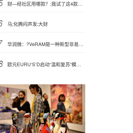
财—经社区用哪款？;我试了这4款App后，有了答案
马;化腾闷声发:大财
华润微：?V
eRAM是一种新型非易失性存储器技术芯片
欧元EURU‘S’D启动“温和复苏”模式？欧!洲增速上调但财政赤字暗藏雷