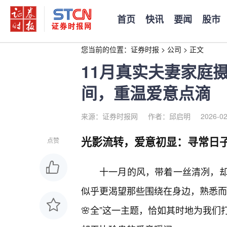
首页
快讯
要闻
股市
您当前的位置：
证券时报
>
公司
>
正文
11月真实夫妻家庭
间，重温爱意点滴
来源：证券时报网
作者：邱启明
2026-02
光影流转，爱意初显：寻常日
点赞
十一月的风，带着一丝清冽，
似乎更渴望那些围绕在身边，熟悉而
🌸全”这一主题，恰如其时地为我