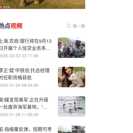
热点
视频
换一换
上海,农商:银行将在9月13
日开展个人信贷业务系统
维护工作
2026-02-02 23:17:49
李正‘斌’中铁信;托总经理
的任职资格获批
2026-01-24 06:44:49
英!媒发现美军:正在升级
一处废弃海军基地，“可
能想恐吓马杜罗”
2026-01-28 11:26:49
股.指缩量反弹，短期可考