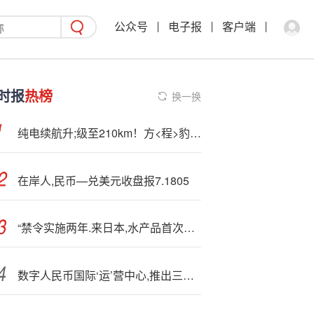
公众号
电子报
客户端
时报
热榜
换一换
纯电续航升;级至210km！方<程>豹豹5长续航版上市：26.98万起
在岸人,民币—兑美元收盘报7.1805
“禁令实施两年.来日本,水产品首次对华出口”，外交部回应
数字人民币国际‘运’营中心,推出三大业务平台