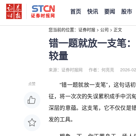
首页
快讯
要闻
股市
您当前的位置：
证券时报
>
公司
>
正文
错一题就放一支笔：
较量
来源：证券时报网
作者：何亮亮
2026-02
“错一题就放一支笔”，这句话
点赞
征，将一次次的失误累积成手中沉
深层的意蕴。这支笔，它不仅仅是
发的工具。