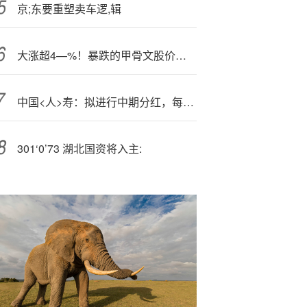
京;东要重塑卖车逻,辑
大涨超4—%！暴跌的甲骨文股价见底？华尔街"抄底派"料股价涨超90%，“现有估值几乎没考虑OpenAI业务”
中国<人>寿：拟进行中期分红，每10派2.38元
301‘0’73 湖北国资将入主: